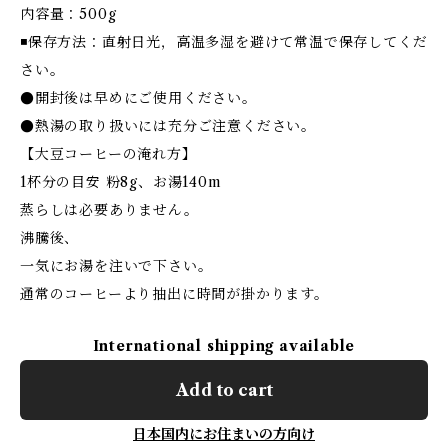
内容量：500g
◾️保存方法：直射日光，高温多湿を避けて常温で保存してくだ
さい。
●開封後は早めにご使用ください。
●熱湯の取り扱いには充分ご注意ください。
【大豆コーヒーの淹れ方】
1杯分の目安 粉8g、お湯140m
蒸らしは必要ありません。
沸騰後、
一気にお湯を注いで下さい。
通常のコーヒーより抽出に時間が掛かります。
International shipping available
Add to cart
日本国内にお住まいの方向け